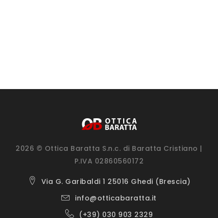
2026 © Ottica Baratta S.n.c. di Baratta Cristiano |
P.IVA 02860560172
Via G. Garibaldi 1 25016 Ghedi (Brescia)
info@otticabaratta.it
(+39) 030 903 2329