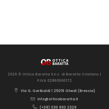
2026 © Ottica Baratta S.n.c. di Baratta Cristiano |
P.IVA 02860560172
Via G. Garibaldi 1 25016 Ghedi (Brescia)
info@otticabaratta.it
(+39) 030 903 2329