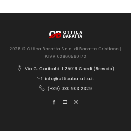
2026 © Ottica Baratta S.n.c. di Baratta Cristiano |
P.IVA 02860560172
Via G. Garibaldi 1 25016 Ghedi (Brescia)
info@otticabaratta.it
(+39) 030 903 2329