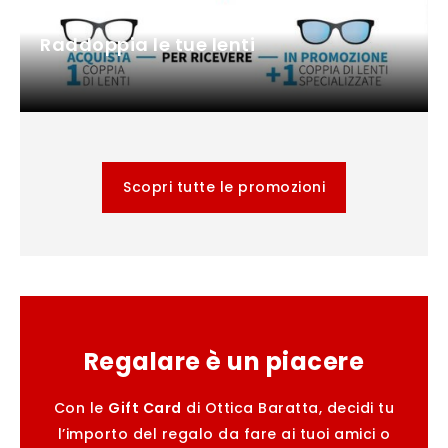
Raddoppia le tue lenti
Scopri tutte le promozioni
Regalare è un piacere
Con le
Gift Card
di Ottica Baratta, decidi tu
l’importo del regalo da fare ai tuoi amici o