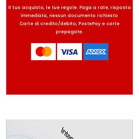
Il tuo acquisto, le tue regole. Paga a rate, risposta
immediata, nessun documento richiesto
Carte di credito/debito, PostePay e carte
prepagate.