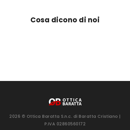
Cosa dicono di noi
2026 © Ottica Baratta S.n.c. di Baratta Cristiano |
P.IVA 02860560172