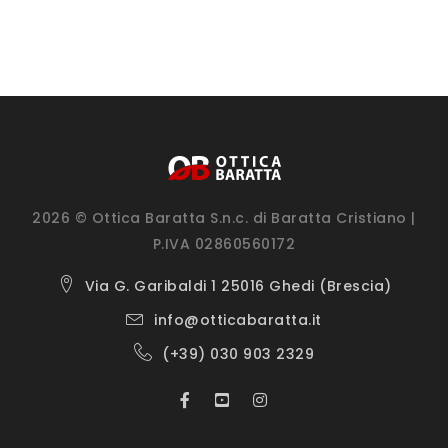
2026 © Ottica Baratta S.n.c. di Baratta Cristiano |
P.IVA 02860560172
Via G. Garibaldi 1 25016 Ghedi (Brescia)
info@otticabaratta.it
(+39) 030 903 2329