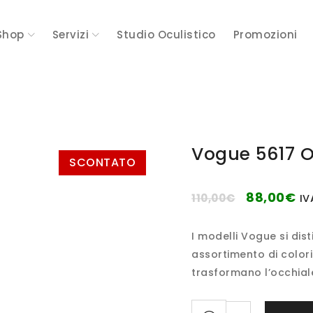
Shop
Servizi
Studio Oculistico
Promozioni
Vogue 5617 O
SCONTATO
88,00
€
110,00
€
IV
I modelli Vogue si dist
assortimento di colori
trasformano l’occhial