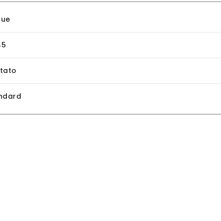
gue
45
tato
ndard