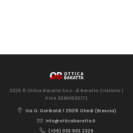
2026 © Ottica Baratta S.n.c. di Baratta Cristiano |
P.IVA 02860560172
Via G. Garibaldi 1 25016 Ghedi (Brescia)
info@otticabaratta.it
(+39) 030 903 2329