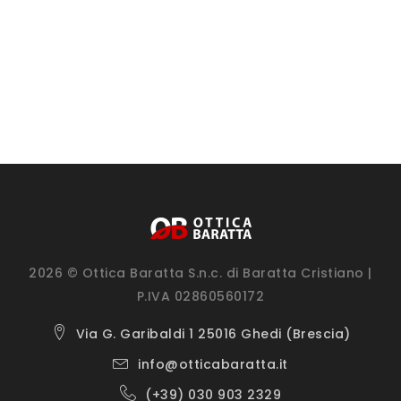
2026 © Ottica Baratta S.n.c. di Baratta Cristiano |
P.IVA 02860560172
Via G. Garibaldi 1 25016 Ghedi (Brescia)
info@otticabaratta.it
(+39) 030 903 2329