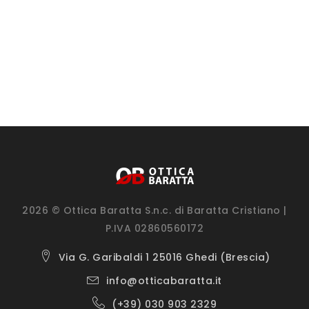
2026 © Ottica Baratta S.n.c. di Baratta Cristiano |
P.IVA 02860560172
Via G. Garibaldi 1 25016 Ghedi (Brescia)
info@otticabaratta.it
(+39) 030 903 2329