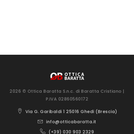
2026 © Ottica Baratta S.n.c. di Baratta Cristiano |
P.IVA 02860560172
Via G. Garibaldi 1 25016 Ghedi (Brescia)
info@otticabaratta.it
(+39) 030 903 2329