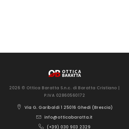
2026 © Ottica Baratta S.n.c. di Baratta Cristiano |
P.IVA 02860560172
Via G. Garibaldi 1 25016 Ghedi (Brescia)
info@otticabaratta.it
(+39) 030 903 2329