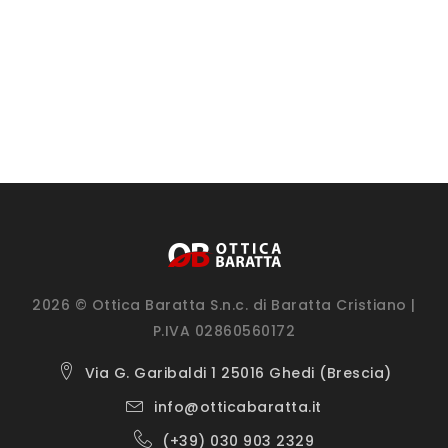
2026 © Ottica Baratta S.n.c. di Baratta Cristiano |
P.IVA 02860560172
Via G. Garibaldi 1 25016 Ghedi (Brescia)
info@otticabaratta.it
(+39) 030 903 2329