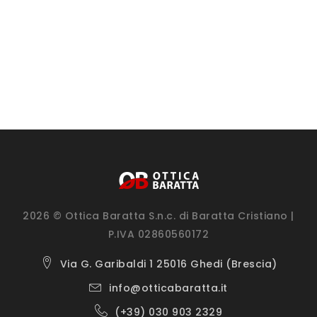
2026 © Ottica Baratta S.n.c. di Baratta Cristiano |
P.IVA 02860560172
Via G. Garibaldi 1 25016 Ghedi (Brescia)
info@otticabaratta.it
(+39) 030 903 2329