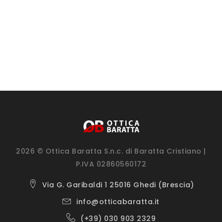
2026 © Ottica Baratta S.n.c. di Baratta Cristiano |
P.IVA 02860560172
Via G. Garibaldi 1 25016 Ghedi (Brescia)
info@otticabaratta.it
(+39) 030 903 2329