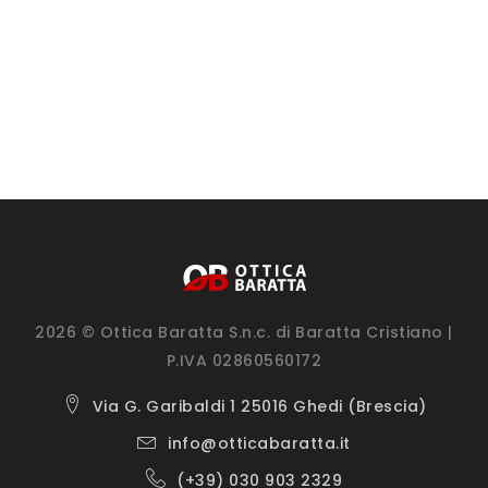
2026 © Ottica Baratta S.n.c. di Baratta Cristiano |
P.IVA 02860560172
Via G. Garibaldi 1 25016 Ghedi (Brescia)
info@otticabaratta.it
(+39) 030 903 2329