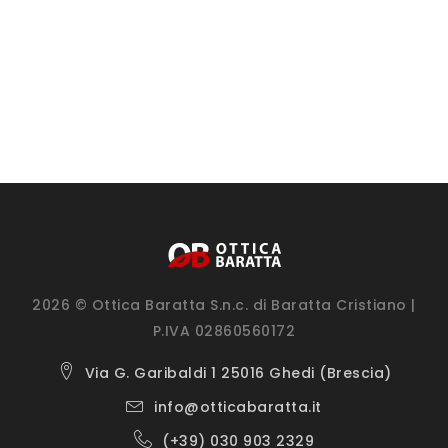
2026 © Ottica Baratta S.n.c. di Baratta Cristiano |
P.IVA 02860560172
Via G. Garibaldi 1 25016 Ghedi (Brescia)
info@otticabaratta.it
(+39) 030 903 2329