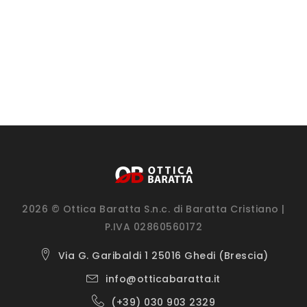
2026 © Ottica Baratta S.n.c. di Baratta Cristiano |
P.IVA 02860560172
Via G. Garibaldi 1 25016 Ghedi (Brescia)
info@otticabaratta.it
(+39) 030 903 2329