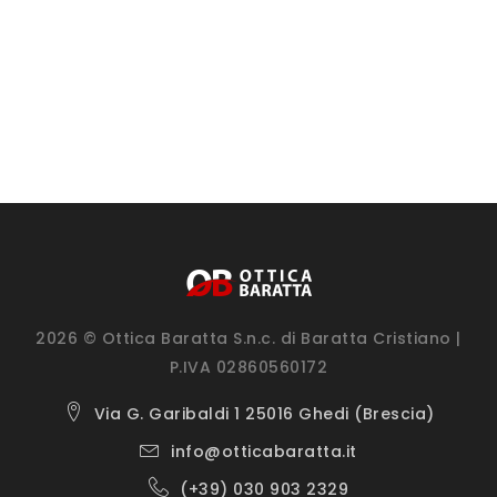
2026 © Ottica Baratta S.n.c. di Baratta Cristiano |
P.IVA 02860560172
Via G. Garibaldi 1 25016 Ghedi (Brescia)
info@otticabaratta.it
(+39) 030 903 2329