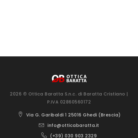
2026 © Ottica Baratta S.n.c. di Baratta Cristiano |
P.IVA 02860560172
Via G. Garibaldi 1 25016 Ghedi (Brescia)
info@otticabaratta.it
(+39) 030 903 2329