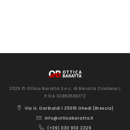
2026 © Ottica Baratta S.n.c. di Baratta Cristiano |
P.IVA 02860560172
Via G. Garibaldi 1 25016 Ghedi (Brescia)
info@otticabaratta.it
(+39) 030 903 2329