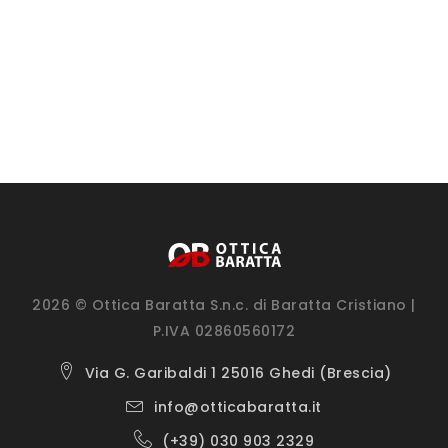
2026 © Ottica Baratta S.n.c. di Baratta Cristiano |
P.IVA 02860560172
Via G. Garibaldi 1 25016 Ghedi (Brescia)
info@otticabaratta.it
(+39) 030 903 2329