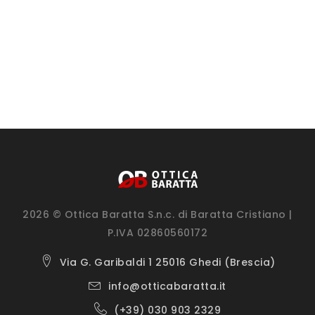
2026 © Ottica Baratta S.n.c. di Baratta Cristiano |
P.IVA 02860560172
Via G. Garibaldi 1 25016 Ghedi (Brescia)
info@otticabaratta.it
(+39) 030 903 2329