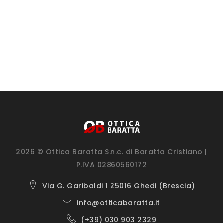
2026 © Ottica Baratta S.n.c. di Baratta Cristiano |
P.IVA 02860560172
Via G. Garibaldi 1 25016 Ghedi (Brescia)
info@otticabaratta.it
(+39) 030 903 2329