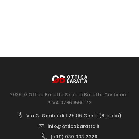
2026 © Ottica Baratta S.n.c. di Baratta Cristiano |
P.IVA 02860560172
Via G. Garibaldi 1 25016 Ghedi (Brescia)
info@otticabaratta.it
(+39) 030 903 2329