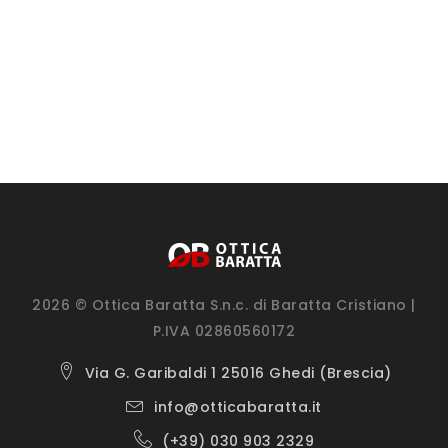
2026 © Ottica Baratta S.n.c. di Baratta Cristiano |
P.IVA 02860560172
Via G. Garibaldi 1 25016 Ghedi (Brescia)
info@otticabaratta.it
(+39) 030 903 2329