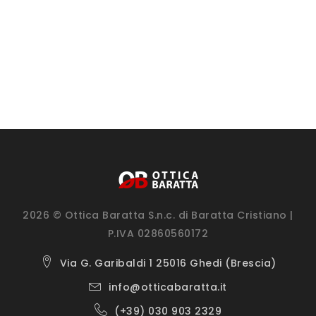
2026 © Ottica Baratta S.n.c. di Baratta Cristiano |
P.IVA 02860560172
Via G. Garibaldi 1 25016 Ghedi (Brescia)
info@otticabaratta.it
(+39) 030 903 2329