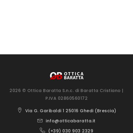
2026 © Ottica Baratta S.n.c. di Baratta Cristiano |
P.IVA 02860560172
Via G. Garibaldi 1 25016 Ghedi (Brescia)
info@otticabaratta.it
(+39) 030 903 2329