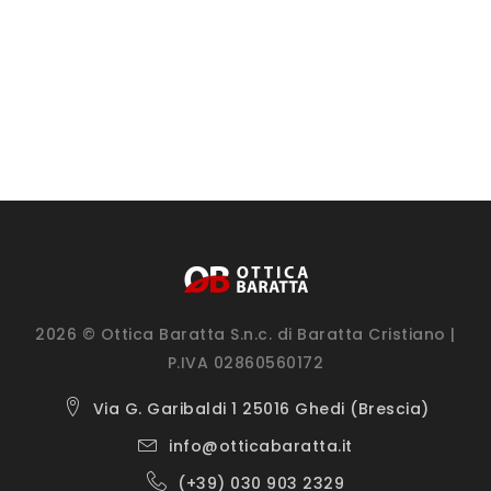
2026 © Ottica Baratta S.n.c. di Baratta Cristiano |
P.IVA 02860560172
Via G. Garibaldi 1 25016 Ghedi (Brescia)
info@otticabaratta.it
(+39) 030 903 2329