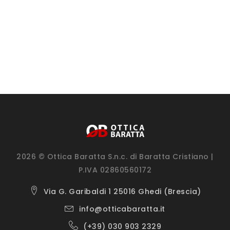
2026 © Ottica Baratta S.n.c. di Baratta Cristiano |
P.IVA 02860560172
Via G. Garibaldi 1 25016 Ghedi (Brescia)
info@otticabaratta.it
(+39) 030 903 2329