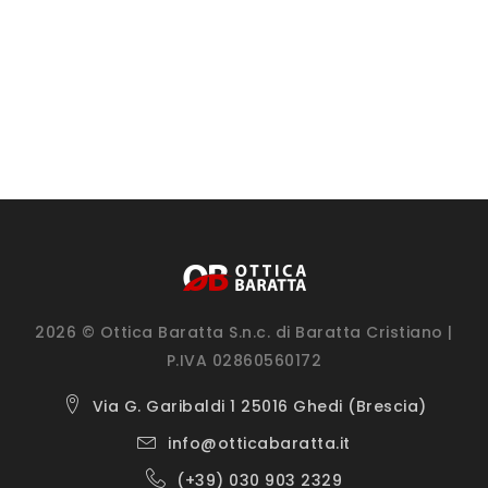
2026 © Ottica Baratta S.n.c. di Baratta Cristiano |
P.IVA 02860560172
Via G. Garibaldi 1 25016 Ghedi (Brescia)
info@otticabaratta.it
(+39) 030 903 2329