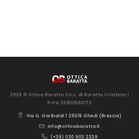
2026 © Ottica Baratta S.n.c. di Baratta Cristiano |
P.IVA 02860560172
Via G. Garibaldi 1 25016 Ghedi (Brescia)
info@otticabaratta.it
(+39) 030 903 2329