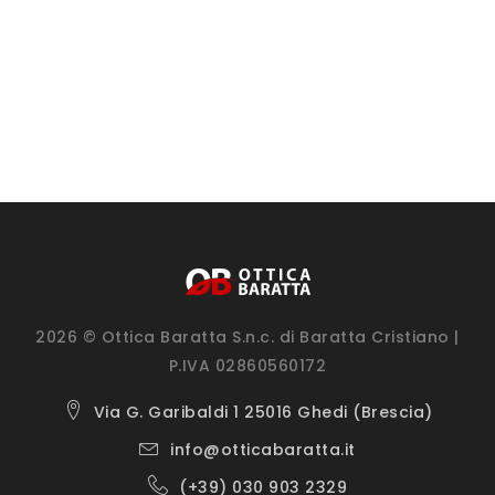
2026 © Ottica Baratta S.n.c. di Baratta Cristiano |
P.IVA 02860560172
Via G. Garibaldi 1 25016 Ghedi (Brescia)
info@otticabaratta.it
(+39) 030 903 2329