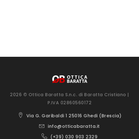
2026 © Ottica Baratta S.n.c. di Baratta Cristiano |
P.IVA 02860560172
Via G. Garibaldi 1 25016 Ghedi (Brescia)
info@otticabaratta.it
(+39) 030 903 2329