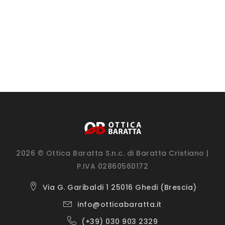
2026 © Ottica Baratta S.n.c. di Baratta Cristiano |
P.IVA 02860560172
Via G. Garibaldi 1 25016 Ghedi (Brescia)
info@otticabaratta.it
(+39) 030 903 2329