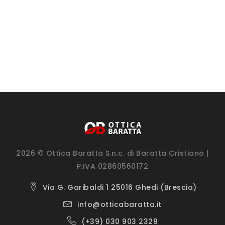
2026 © Ottica Baratta S.n.c. di Baratta Cristiano |
P.IVA 02860560172
Via G. Garibaldi 1 25016 Ghedi (Brescia)
info@otticabaratta.it
(+39) 030 903 2329