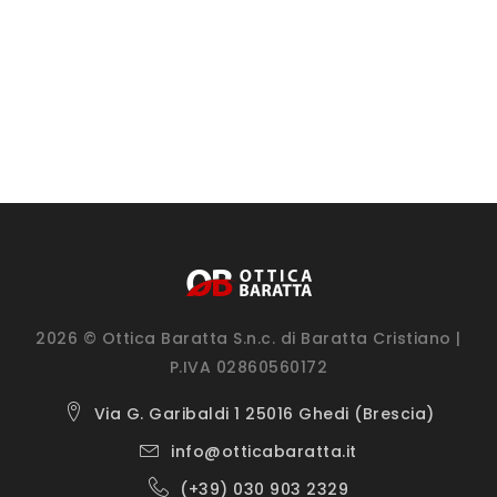
2026 © Ottica Baratta S.n.c. di Baratta Cristiano |
P.IVA 02860560172
Via G. Garibaldi 1 25016 Ghedi (Brescia)
info@otticabaratta.it
(+39) 030 903 2329