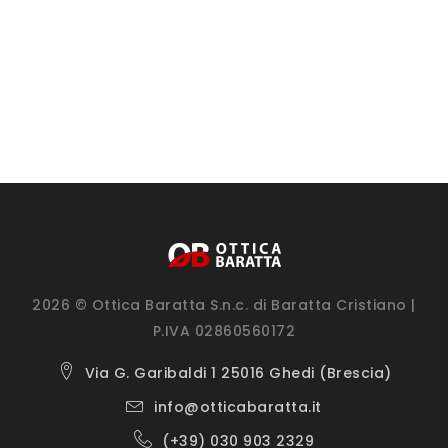
2026 © Ottica Baratta S.n.c. di Baratta Cristiano |
P.IVA 02860560172
Via G. Garibaldi 1 25016 Ghedi (Brescia)
info@otticabaratta.it
(+39) 030 903 2329