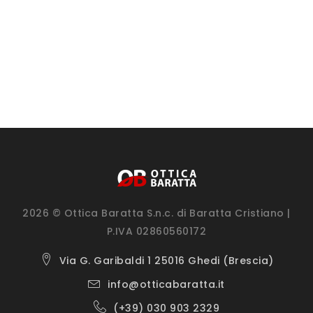
2026 © Ottica Baratta S.n.c. di Baratta Cristiano |
P.IVA 02860560172
Via G. Garibaldi 1 25016 Ghedi (Brescia)
info@otticabaratta.it
(+39) 030 903 2329