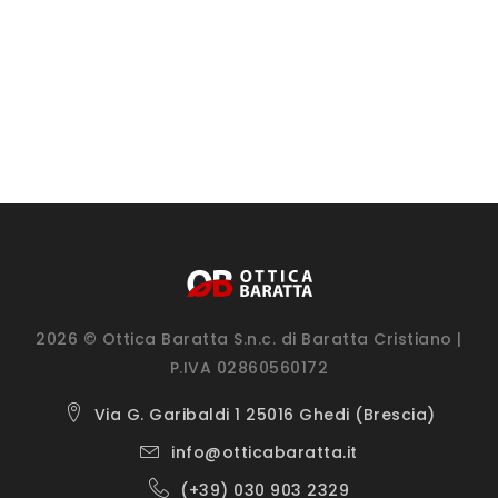
2026 © Ottica Baratta S.n.c. di Baratta Cristiano |
P.IVA 02860560172
Via G. Garibaldi 1 25016 Ghedi (Brescia)
info@otticabaratta.it
(+39) 030 903 2329