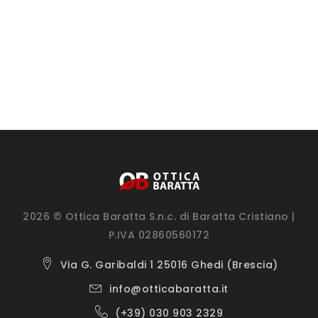
2026 © Ottica Baratta S.n.c. di Baratta Cristiano |
P.IVA 02860560172
Via G. Garibaldi 1 25016 Ghedi (Brescia)
info@otticabaratta.it
(+39) 030 903 2329