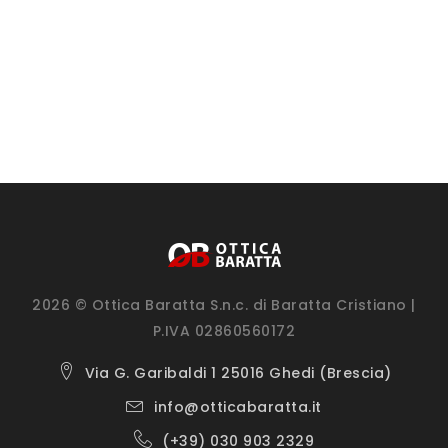
2026 © Ottica Baratta S.n.c. di Baratta Cristiano |
P.IVA 02860560172
Via G. Garibaldi 1 25016 Ghedi (Brescia)
info@otticabaratta.it
(+39) 030 903 2329