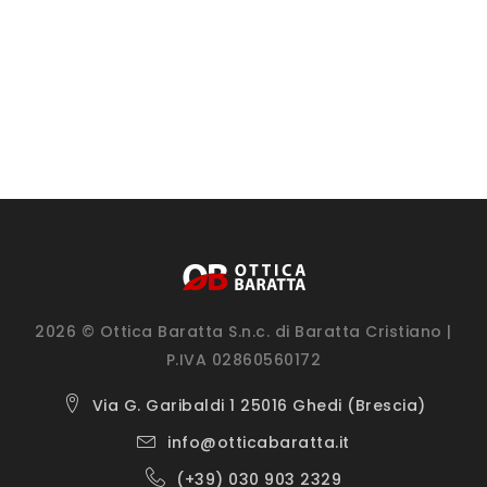
2026 © Ottica Baratta S.n.c. di Baratta Cristiano |
P.IVA 02860560172
Via G. Garibaldi 1 25016 Ghedi (Brescia)
info@otticabaratta.it
(+39) 030 903 2329