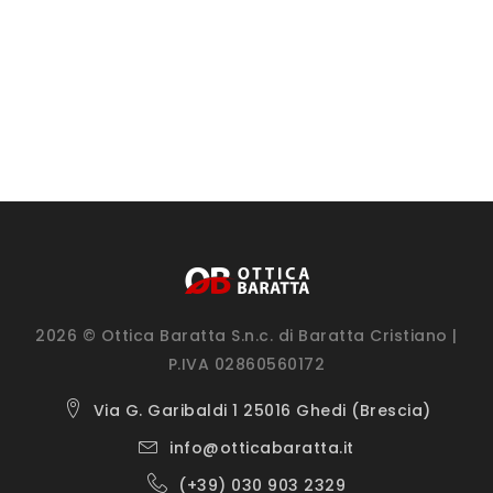
2026 © Ottica Baratta S.n.c. di Baratta Cristiano |
P.IVA 02860560172
Via G. Garibaldi 1 25016 Ghedi (Brescia)
info@otticabaratta.it
(+39) 030 903 2329