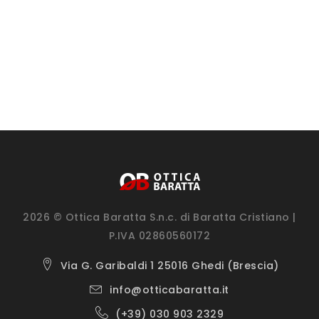
2026 © Ottica Baratta S.n.c. di Baratta Cristiano |
P.IVA 02860560172
Via G. Garibaldi 1 25016 Ghedi (Brescia)
info@otticabaratta.it
(+39) 030 903 2329