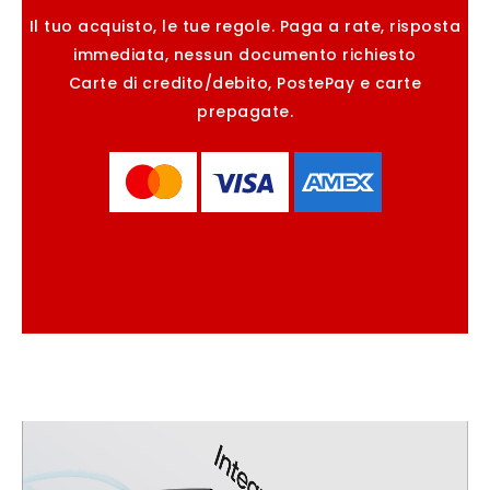
Il tuo acquisto, le tue regole. Paga a rate, risposta
immediata, nessun documento richiesto
Carte di credito/debito, PostePay e carte
prepagate.