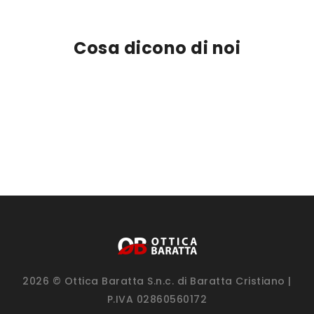
Cosa dicono di noi
2026 © Ottica Baratta S.n.c. di Baratta Cristiano |
P.IVA 02860560172