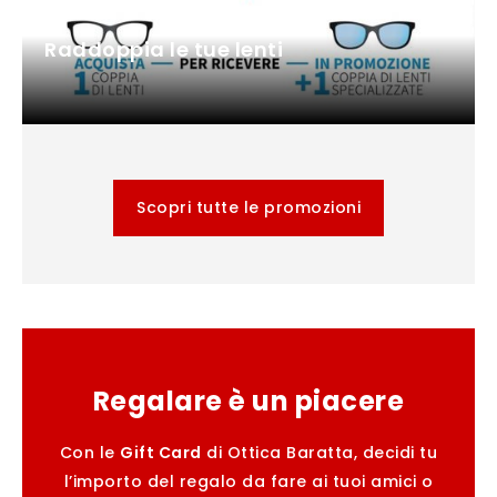
Raddoppia le tue lenti
Scopri tutte le promozioni
Regalare è un piacere
Con le
Gift Card
di Ottica Baratta, decidi tu
l’importo del regalo da fare ai tuoi amici o