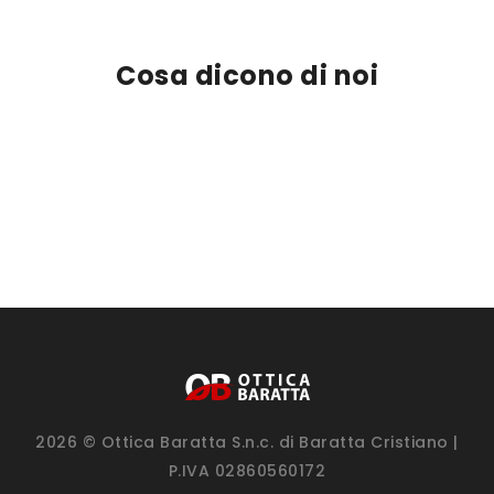
Cosa dicono di noi
2026 © Ottica Baratta S.n.c. di Baratta Cristiano |
P.IVA 02860560172