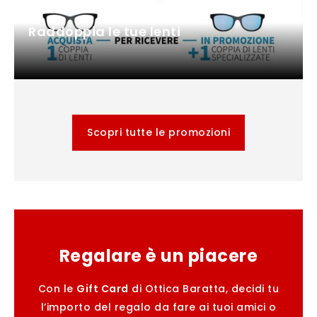
Raddoppia le tue lenti
Scopri tutte le promozioni
Regalare è un piacere
Con le
Gift Card
di Ottica Baratta, decidi tu
l’importo del regalo da fare ai tuoi amici o