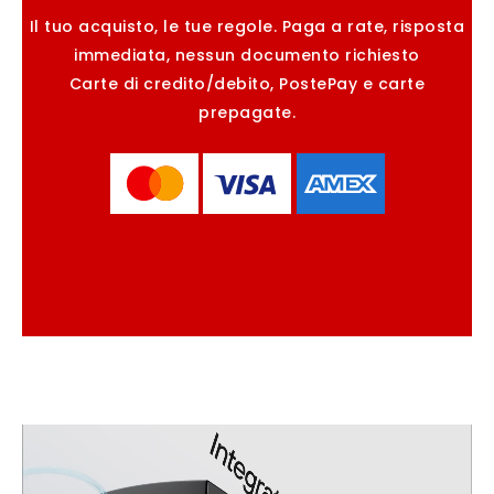
Il tuo acquisto, le tue regole. Paga a rate, risposta
immediata, nessun documento richiesto
Carte di credito/debito, PostePay e carte
prepagate.