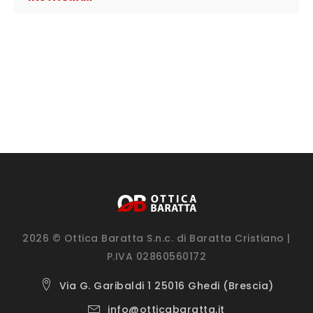
2026 © Ottica Baratta S.n.c. di Baratta Cristiano |
P.IVA 02860560172
Via G. Garibaldi 1 25016 Ghedi (Brescia)
info@otticabaratta.it