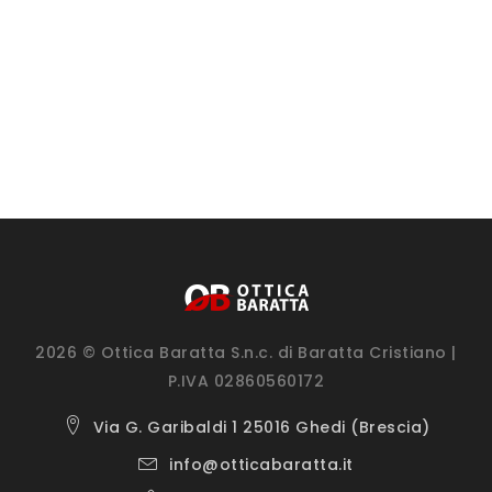
2026 © Ottica Baratta S.n.c. di Baratta Cristiano |
P.IVA 02860560172
Via G. Garibaldi 1 25016 Ghedi (Brescia)
info@otticabaratta.it