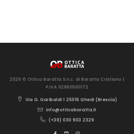
2026 © Ottica Baratta S.n.c. di Baratta Cristiano |
P.IVA 02860560172
Via G. Garibaldi 1 25016 Ghedi (Brescia)
info@otticabaratta.it
(+39) 030 903 2329