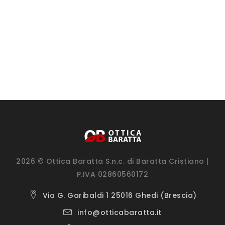
2026 © Ottica Baratta S.n.c. di Baratta Cristiano |
P.IVA 02860560172
Via G. Garibaldi 1 25016 Ghedi (Brescia)
info@otticabaratta.it